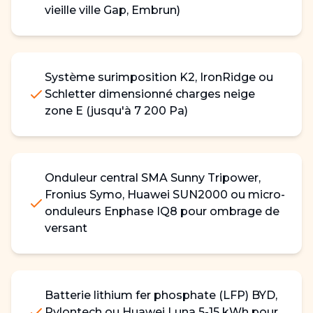
vieille ville Gap, Embrun)
Système surimposition K2, IronRidge ou
Schletter dimensionné charges neige
zone E (jusqu'à 7 200 Pa)
Onduleur central SMA Sunny Tripower,
Fronius Symo, Huawei SUN2000 ou micro-
onduleurs Enphase IQ8 pour ombrage de
versant
Batterie lithium fer phosphate (LFP) BYD,
Pylontech ou Huawei Luna 5-15 kWh pour