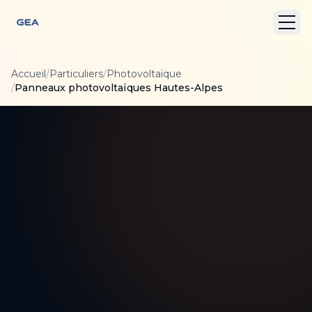
Accueil
/
Particuliers
/
Photovoltaïque
/
Panneaux photovoltaïques Hautes-Alpes