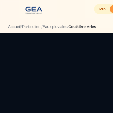
Pro
Accueil
/
Particuliers
/
Eaux pluviales
/
Gouttière Arles