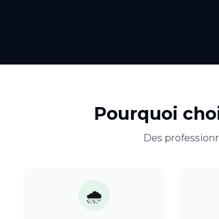
Pourquoi cho
Des professionn
🌧️