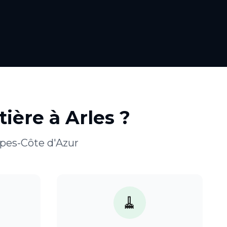
tière
à
Arles
?
pes-Côte d'Azur
🧹