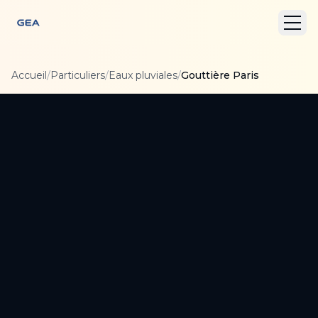
Accueil
/
Particuliers
/
Eaux pluviales
/
Gouttière Paris