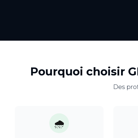
Pourquoi choisir 
Des prof
🌧️