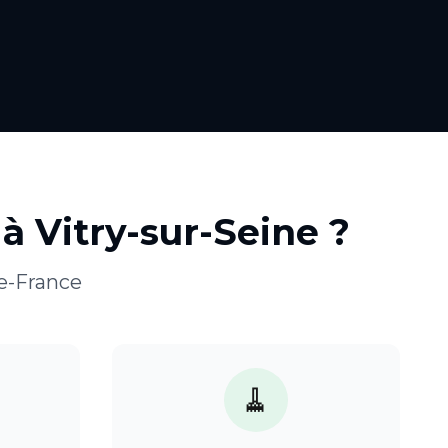
à
Vitry-sur-Seine
?
de-France
🧹