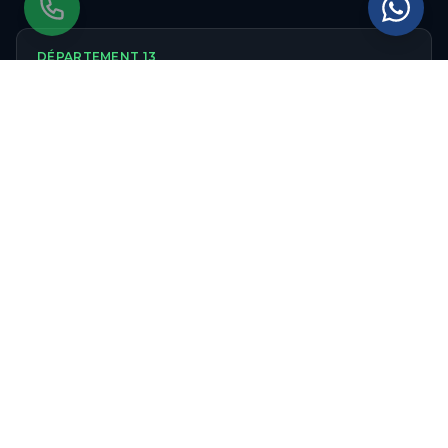
DÉPARTEMENT
13
Ravalement de façade
dans les
Bouches-du-
Rhône
RÉGION
Ravalement de façade
en
Provence-Alpes-
Côte d'Azur
Autres communes couvertes
dans les
Bouches-du-Rhône
:
Aix-en-Provence
Salon-de-Provence
Arles
Martigues