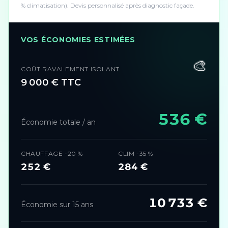
% climatisation). Devis personnalisé après diagnostic façade.
VOS ÉCONOMIES ESTIMÉES
🎨
COÛT RAVALEMENT ISOLANT
9 000
€ TTC
536
€
Économie totale / an
CHAUFFAGE -20 %
CLIM -35 %
252
€
284
€
10 733
€
Économie sur 15 ans