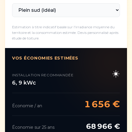
Estimation à titre indicatif basée sur l'irradiance moyenne du
territoire et la consommation estimée. Devis personnalisé après
étude de toiture.
VOS ÉCONOMIES ESTIMÉES
☀️
INSTALLATION RECOMMANDÉE
6
,
9
kWc
1 656
€
Économie / an
68 966
€
Économie sur 25 ans