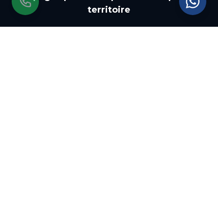
territoire
DÉPARTEMENT
13
Panneaux photovoltaïques
dans les
Bouches-du-Rhône
RÉGION
Panneaux photovoltaïques
en
Provence-
Alpes-Côte d'Azur
Autres communes couvertes
dans les
Bouches-du-Rhône
:
Aix-en-Provence
Salon-de-Provence
Arles
Martigues