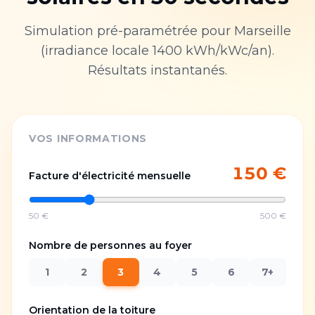
Simulation pré-paramétrée pour
Marseille
(irradiance locale
1400
kWh/kWc/an).
Résultats instantanés.
VOS INFORMATIONS
150
€
Facture d'électricité mensuelle
50 €
500 €
Nombre de personnes au foyer
1
2
3
4
5
6
7+
Orientation de la toiture