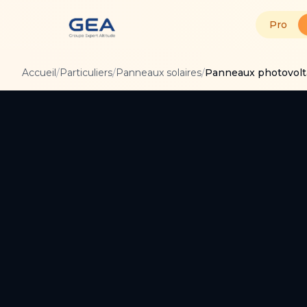
Pro
Accueil
/
Particuliers
/
Panneaux solaires
/
Panneaux photovolt