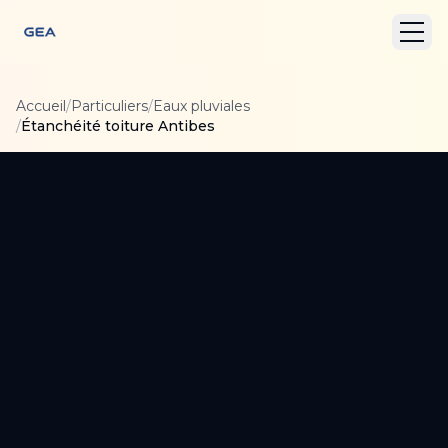
Accueil
/
Particuliers
/
Eaux pluviales
/
Étanchéité toiture Antibes