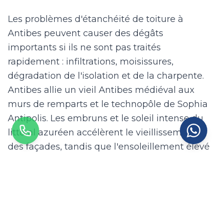
Les problèmes d'étanchéité de toiture à
Antibes peuvent causer des dégâts
importants si ils ne sont pas traités
rapidement : infiltrations, moisissures,
dégradation de l'isolation et de la charpente.
Antibes allie un vieil Antibes médiéval aux
murs de remparts et le technopôle de Sophia
Antipolis. Les embruns et le soleil intense du
littoral azuréen accélèrent le vieillissement
des façades, tandis que l'ensoleillement élevé
favorise le photovoltaïque. Avec 515 mm de
pluie par an en Provence-Alpes-Côte d'Azur,
un diagnostic préventif régulier est
recommandé pour détecter les problèmes
avant qu'ils ne s'aggravent.