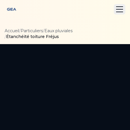
Accueil
/
Particuliers
/
Eaux pluviales
/
Étanchéité toiture Fréjus