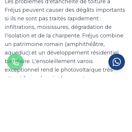
Les problèmes d'étanchéité de toiture à
Fréjus peuvent causer des dégâts importants
si ils ne sont pas traités rapidement :
infiltrations, moisissures, dégradation de
l'isolation et de la charpente. Fréjus combine
un patrimoine romain (amphithéâtre,
aqueduc) et un développement résidentiel
balnéaire. L'ensoleillement varois
exceptionnel rend le photovoltaïque très
attractif pour les résidences et commerces.
Avec 515 mm de pluie par an en Provence-
Alpes-Côte d'Azur, un diagnostic préventif
régulier est recommandé pour détecter les
problèmes avant qu'ils ne s'aggravent.
Nos équipes interviennent à Fréjus pour la