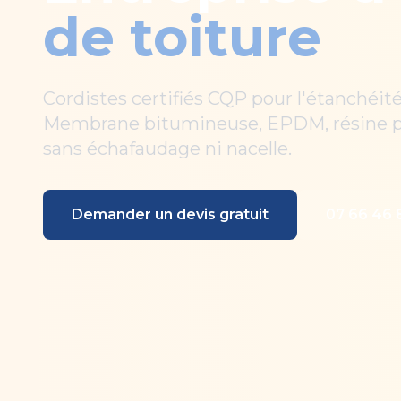
de toiture
Cordistes certifiés CQP pour l'étanchéité
Membrane bitumineuse, EPDM, résine pol
sans échafaudage ni nacelle.
Demander un devis gratuit
07 66 46 