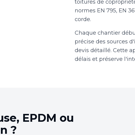
toitures de copropri
normes EN 795, EN 361 
corde.
Chaque chantier début
précise des sources d'i
devis détaillé. Cette a
délais et préserve l'in
use, EPDM ou
on ?