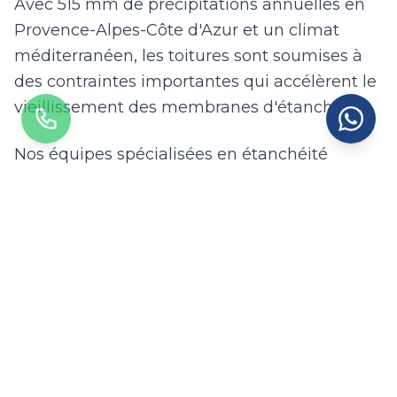
Avec 515 mm de précipitations annuelles en
Provence-Alpes-Côte d'Azur et un climat
méditerranéen, les toitures sont soumises à
des contraintes importantes qui accélèrent le
vieillissement des membranes d'étanchéité.
Nos équipes spécialisées en étanchéité
interviennent à Salon-de-Provence avec des
techniques adaptées à chaque type de toiture
: membrane bitumineuse pour les toitures
terrasses, membrane EPDM pour une
durabilité de 50 ans, résine polyuréthane
liquide pour les géométries complexes, et
traitement des points singuliers (relevés,
acrotères, évacuations d'eau). Chaque
intervention débute par un diagnostic