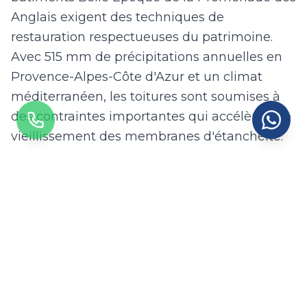
Anglais exigent des techniques de
restauration respectueuses du patrimoine.
Avec 515 mm de précipitations annuelles en
Provence-Alpes-Côte d'Azur et un climat
méditerranéen, les toitures sont soumises à
des contraintes importantes qui accélèrent le
vieillissement des membranes d'étanchéité.
Nos équipes spécialisées en étanchéité
interviennent à Nice avec des techniques
adaptées à chaque type de toiture :
membrane bitumineuse pour les toitures
terrasses, membrane EPDM pour une
durabilité de 50 ans, résine polyuréthane
liquide pour les géométries complexes, et