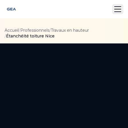
Accueil
/
Professionnels
/
Travaux en hauteur
/
Étanchéité toiture Nice