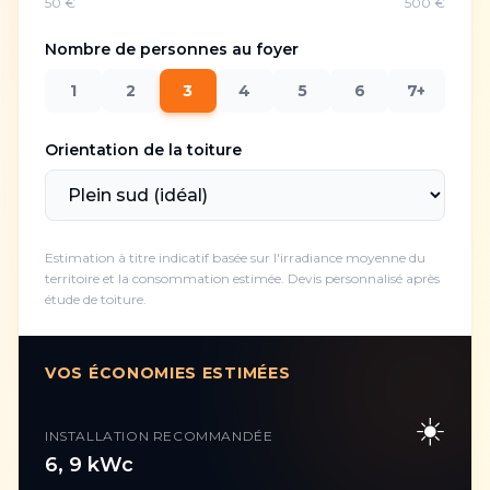
50 €
500 €
Nombre de personnes au foyer
1
2
3
4
5
6
7+
Orientation de la toiture
Estimation à titre indicatif basée sur l'irradiance moyenne du
territoire et la consommation estimée. Devis personnalisé après
étude de toiture.
VOS ÉCONOMIES ESTIMÉES
☀️
INSTALLATION RECOMMANDÉE
6
,
9
kWc