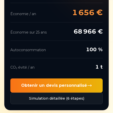
1 656
€
Économie / an
68 966
€
Économie sur 25 ans
100
%
Autoconsommation
1
t
CO₂ évité / an
Obtenir un devis personnalisé
Simulation détaillée (6 étapes)