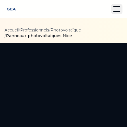
Accueil
/
Professionnels
/
Photovoltaïque
/
Panneaux photovoltaïques Nice