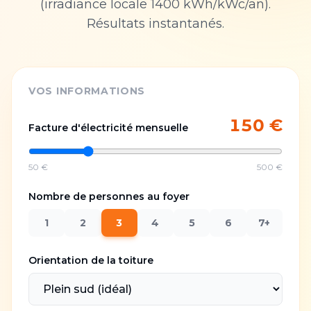
(irradiance locale
1400
kWh/kWc/an).
Résultats instantanés.
VOS INFORMATIONS
150
€
Facture d'électricité mensuelle
50 €
500 €
Nombre de personnes au foyer
1
2
3
4
5
6
7+
Orientation de la toiture