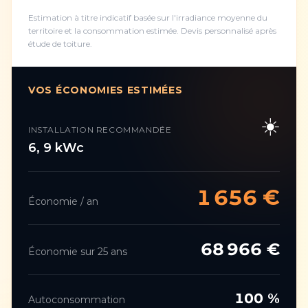
Estimation à titre indicatif basée sur l'irradiance moyenne du
territoire et la consommation estimée. Devis personnalisé après
étude de toiture.
VOS ÉCONOMIES ESTIMÉES
☀️
INSTALLATION RECOMMANDÉE
6
,
9
kWc
1 656
€
Économie / an
68 966
€
Économie sur 25 ans
100
%
Autoconsommation