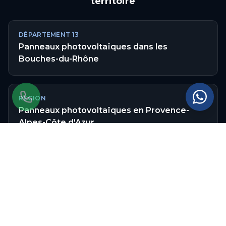
territoire
DÉPARTEMENT
13
Panneaux photovoltaïques
dans les
Bouches-du-Rhône
RÉGION
Panneaux photovoltaïques
en
Provence-
Alpes-Côte d'Azur
Autres communes couvertes
dans les
Bouches-du-Rhône
:
Aix-en-Provence
Salon-de-Provence
Arles
Martigues