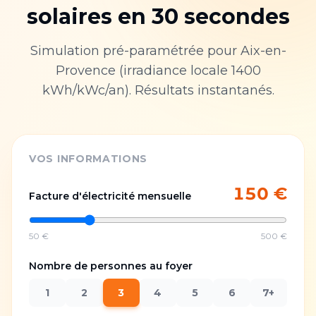
solaires en 30 secondes
Simulation pré-paramétrée pour
Aix-en-
Provence
(irradiance locale
1400
kWh/kWc/an). Résultats instantanés.
VOS INFORMATIONS
150
€
Facture d'électricité mensuelle
50 €
500 €
Nombre de personnes au foyer
1
2
3
4
5
6
7+