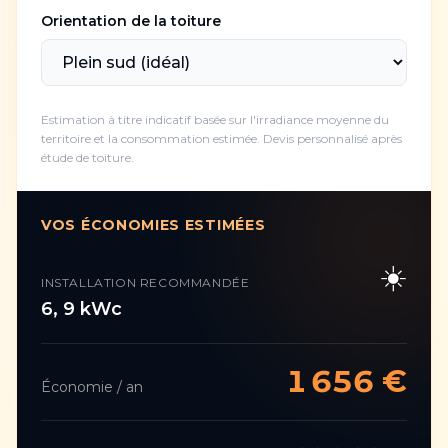
Orientation de la toiture
Estimation à titre indicatif basée sur l'irradiance moyenne du
territoire et la consommation estimée. Devis personnalisé après
étude de toiture.
VOS ÉCONOMIES ESTIMÉES
☀️
INSTALLATION RECOMMANDÉE
6
,
9
kWc
1 656
€
Économie / an