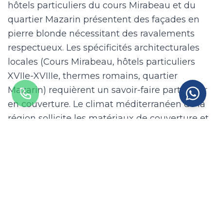
hôtels particuliers du cours Mirabeau et du
quartier Mazarin présentent des façades en
pierre blonde nécessitant des ravalements
respectueux. Les spécificités architecturales
locales (Cours Mirabeau, hôtels particuliers
XVIIe-XVIIIe, thermes romains, quartier
Mazarin) requièrent un savoir-faire particulier
en couverture. Le climat méditerranéen de la
région sollicite les matériaux de couverture et
impose un entretien régulier.
Nos couvreurs qualifiés réalisent à Aix-en-
Provence tous types de travaux de couverture
: remplacement de tuiles cassées ou fissurées,
réfection de toiture en ardoises, pose de zinc
à joints debout pour les bâtiments industriels,