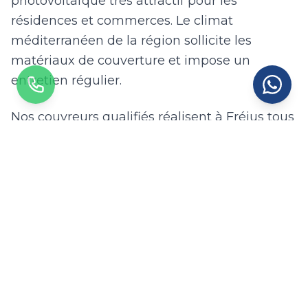
photovoltaïque très attractif pour les
résidences et commerces. Le climat
méditerranéen de la région sollicite les
matériaux de couverture et impose un
entretien régulier.
Nos couvreurs qualifiés réalisent à Fréjus tous
types de travaux de couverture :
remplacement de tuiles cassées ou fissurées,
réfection de toiture en ardoises, pose de zinc
à joints debout pour les bâtiments industriels,
traitement de charpente contre les insectes
xylophages, isolation sous toiture et
installation de fenêtres de toit (velux). Chaque
matériau est sélectionné en fonction des
contraintes architecturales et climatiques