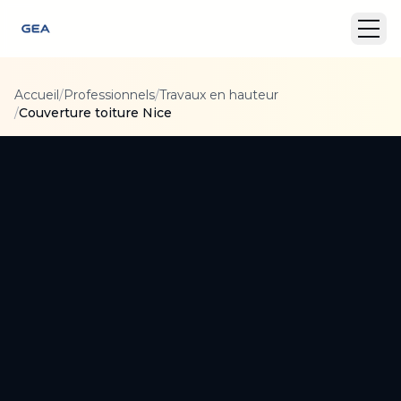
Accueil
/
Professionnels
/
Travaux en hauteur
/
Couverture toiture Nice