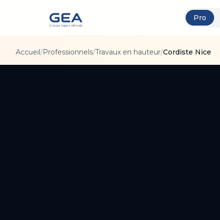
Pro
Accueil
/
Professionnels
/
Travaux en hauteur
/
Cordiste Nice