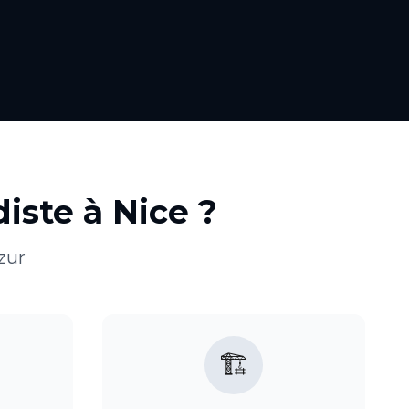
diste
à
Nice
?
zur
🏗️