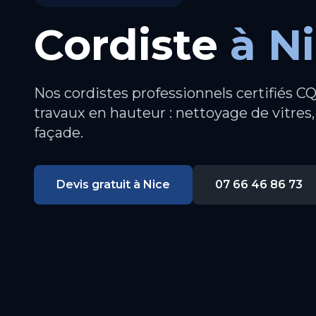
Cordiste
à
N
Nos cordistes professionnels certifiés C
travaux en hauteur : nettoyage de vitres,
façade.
Devis gratuit à
Nice
07 66 46 86 73