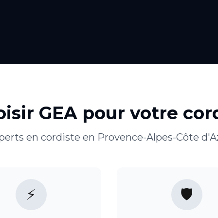
isir GEA pour votre
cor
perts en
cordiste
en
Provence-Alpes-Côte d'A
⚡
🛡️