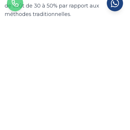
de coût de 30 à 50% par rapport aux
méthodes traditionnelles.
Les travaux sur corde à Saint-Denis couvrent
un large spectre d'interventions : nettoyage
de vitres d'immeubles et de bâtiments
tertiaires, traitement anti-mousse de toiture,
réparation de fissures en façade, pose de filets
anti-pigeons, et inspection technique de
structures. Chaque intervention est planifiée
selon les spécificités du bâtiment et les
conditions climatiques de la région Île-de-
France, où le climat tempéré océanique
dégradé influence le calendrier des chantiers.
Groupe Expert Altitude met à votre