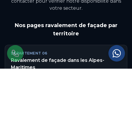
contacter pour vérifier notre disponibilité dans
votre secteur.
Nos pages
ravalement de façade
par
territoire
DÉPARTEMENT
06
Ravalement de façade
dans les
Alpes-
Maritimes
RÉGION
Ravalement de façade
en
Provence-Alpes-
Côte d'Azur
Autres communes couvertes
dans les
Alpes-Maritimes
: