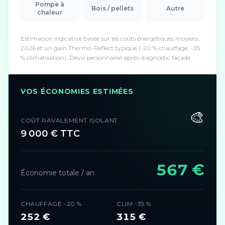
Pompe à
Bois / pellets
Autre
chaleur
Estimation indicative basée sur les coûts énergétiques moyens
2026 et un gain Thermo-Reflect typique (-20 % chauffage, -35
% climatisation). Devis personnalisé après diagnostic façade.
VOS ÉCONOMIES ESTIMÉES
🎨
COÛT RAVALEMENT ISOLANT
9 000
€ TTC
567
€
Économie totale / an
CHAUFFAGE -20 %
CLIM -35 %
252
€
315
€