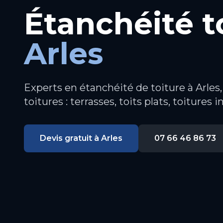
Étanchéité t
Arles
Experts en étanchéité de toiture à Arles
toitures : terrasses, toits plats, toitures i
Devis gratuit à
Arles
07 66 46 86 73