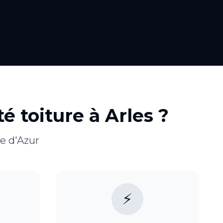
é toiture
à
Arles
?
e d'Azur
⚡