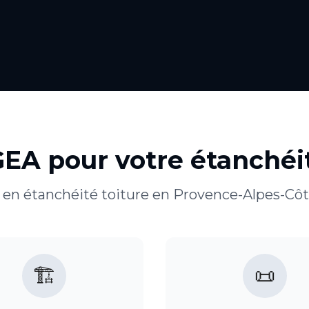
GEA pour votre
étanchéit
 en
étanchéité toiture
en
Provence-Alpes-Côt
🏗️
📜