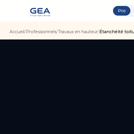
Pro
Accueil
/
Professionnels
/
Travaux en hauteur
/
Étanchéité toitu