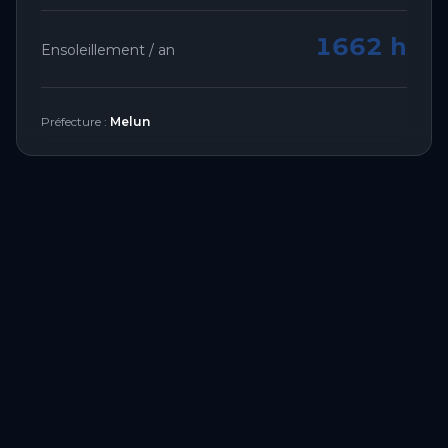
1662 h
Ensoleillement / an
Préfecture :
Melun