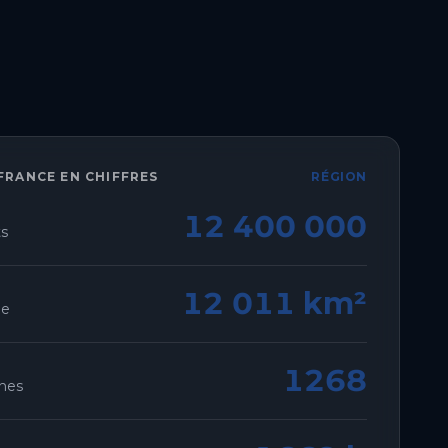
-FRANCE
EN CHIFFRES
RÉGION
12 400 000
ts
12 011 km²
ie
1268
nes