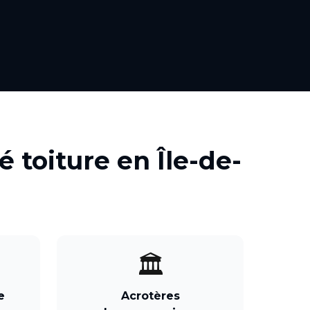
é toiture
en
Île-de-
🏛️
e
Acrotères