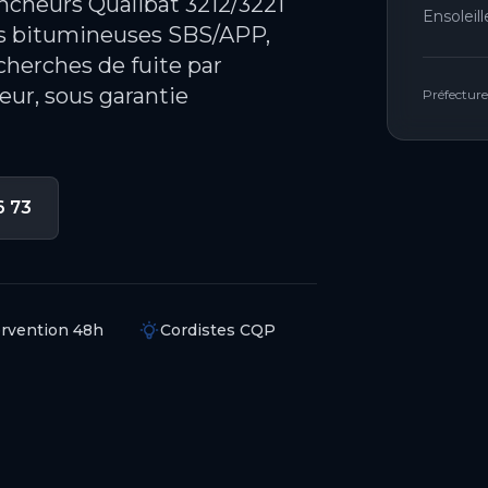
ncheurs Qualibat 3212/3221
Ensoleil
es bitumineuses SBS/APP,
herches de fuite par
ur, sous garantie
Préfecture
6 73
ervention 48h
Cordistes CQP