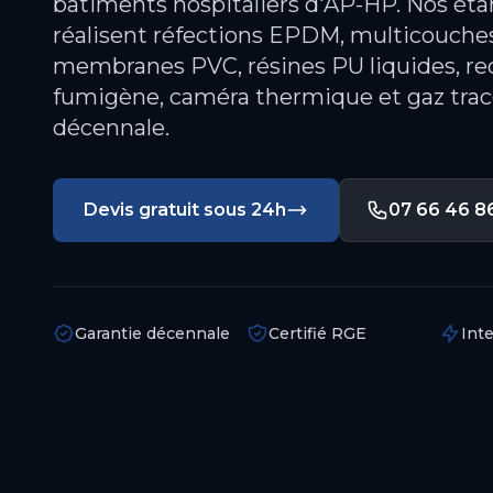
bâtiments hospitaliers d'AP-HP. Nos éta
réalisent réfections EPDM, multicouch
membranes PVC, résines PU liquides, rec
fumigène, caméra thermique et gaz trace
décennale.
Devis gratuit sous 24h
07 66 46 8
Garantie décennale
Certifié RGE
Int