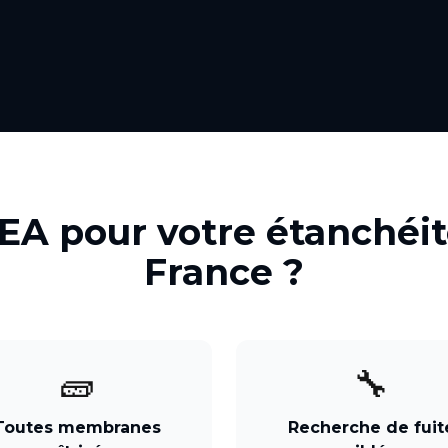
GEA pour votre
étanchéit
France
?
🧱
🔧
Toutes membranes
Recherche de fuit