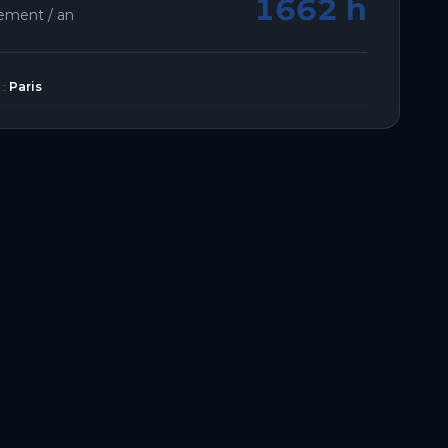
1662 h
lement / an
 :
Paris