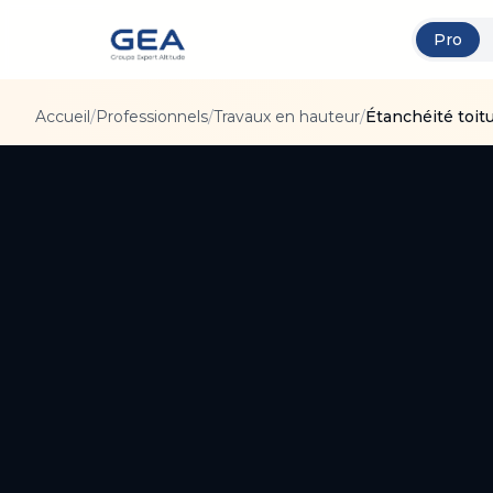
Pro
Accueil
/
Professionnels
/
Travaux en hauteur
/
Étanchéité toit