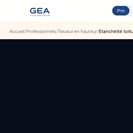
Pro
Accueil
/
Professionnels
/
Travaux en hauteur
/
Étanchéité toitu