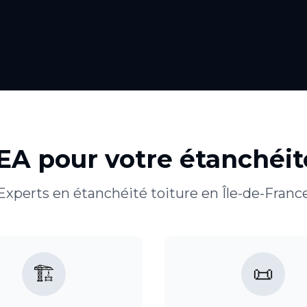
GEA pour votre
étanchéit
Experts en
étanchéité toiture
en
Île-de-Franc
🏗️
📜