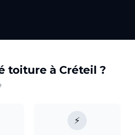
é toiture
à
Créteil
?
e
⚡