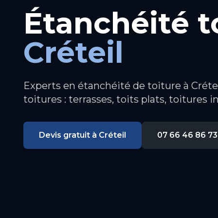
Étanchéité t
Créteil
Experts en étanchéité de toiture à Créte
toitures : terrasses, toits plats, toitures i
Devis gratuit à
Créteil
07 66 46 86 73