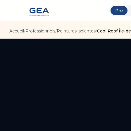
Pro
Accueil
/
Professionnels
/
Peintures isolantes
/
Cool Roof Île-d