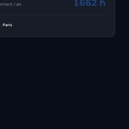
1662 h
lement / an
 :
Paris