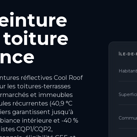
peinture
 toiture
ance
ÎLE-DE
Habitan
tures réflectives Cool Roof
sur les toitures-terrasses
upermarchés et immeubles
Superfic
ules récurrentes (40,9 °C
iers garantissent jusqu'à
Commu
mbiance intérieure et -40 %
distes CQP1/CQP2,