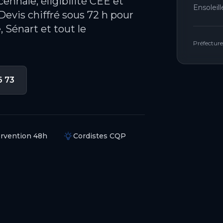
cennale, éligibilité CEE et
Ensoleil
Devis chiffré sous 72 h pour
, Sénart et tout le
Préfecture
6 73
ervention 48h
Cordistes CQP