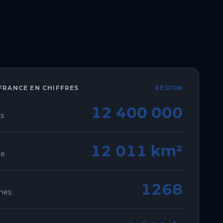
-FRANCE
EN CHIFFRES
RÉGION
12 400 000
ts
12 011 km²
ie
1268
nes