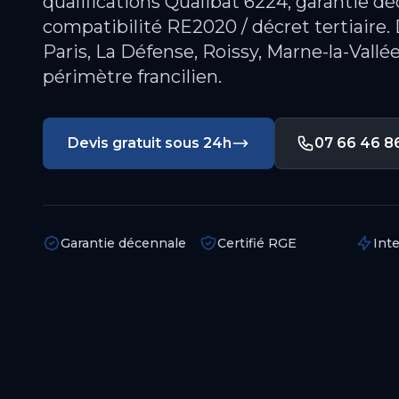
qualifications Qualibat 6224, garantie dé
compatibilité RE2020 / décret tertiaire. 
Paris, La Défense, Roissy, Marne-la-Vallée
périmètre francilien.
Devis gratuit sous 24h
07 66 46 8
Garantie décennale
Certifié RGE
Int