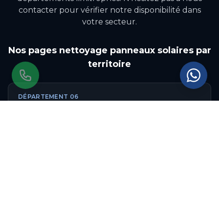
contacter pour vérifier notre disponibilité dans
votre secteur.
Nos pages
nettoyage panneaux solaires
par
territoire
DÉPARTEMENT
06
Nettoyage panneaux solaires
dans les
Alpes-
Maritimes
RÉGION
Nettoyage panneaux solaires
en
Provence-
Alpes-Côte d'Azur
Autres communes couvertes
dans les
Alpes-Maritimes
: