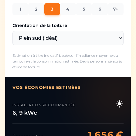
1
2
3
4
5
6
7+
Orientation de la toiture
Estimation à titre indicatif basée sur l'irradiance moyenne du
territoire et la consommation estimée. Devis personnalisé après
étude de toiture.
VOS ÉCONOMIES ESTIMÉES
☀️
INSTALLATION RECOMMANDÉE
6
,
9
kWc
1 656
€