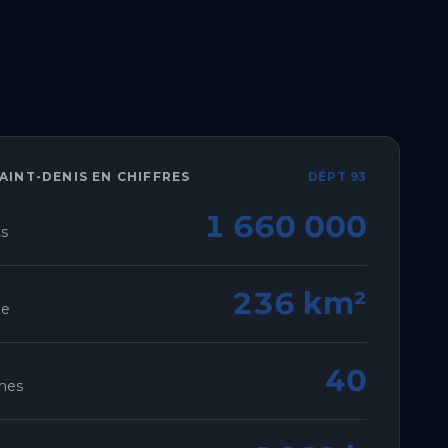
SAINT-DENIS
EN CHIFFRES
DÉPT 93
1 660 000
ts
236 km²
ie
40
nes