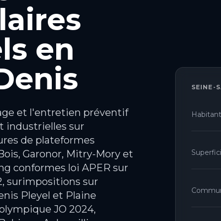
aires
ls en
Denis
SEINE-
ge et l'entretien préventif
Habitan
 industrielles sur
tures de plateformes
ois, Garonor, Mitry-Mory et
Superfic
ng conformes loi APER sur
2, surimpositions sur
Commu
nis Pleyel et Plaine
 olympique JO 2024,