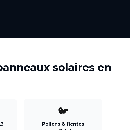
panneaux solaires
en
🐦
A3
Pollens & fientes