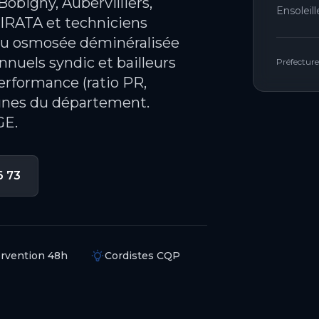
bigny, Aubervilliers,
Ensoleil
 IRATA et techniciens
eau osmosée déminéralisée
nnuels syndic et bailleurs
Préfecture
erformance (ratio PR,
unes du département.
GE.
6 73
ervention 48h
Cordistes CQP