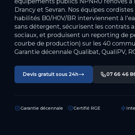
équipements publics NPNRU rénovés à Bo
Drancy et Sevran. Nos équipes cordistes
habilités B0/H0V/BR interviennent à l'
sans détergent, sécurisent les contrats a
sociaux, et produisent un reporting de p
courbe de production) sur les 40 comm
Garantie décennale Qualibat, QualiPV, R
Devis gratuit sous 24h
07 66 46 8
Garantie décennale
Certifié RGE
Int