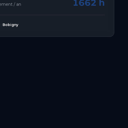
1662 h
lement / an
 :
Bobigny