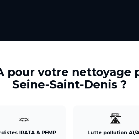
A pour votre
nettoyage 
Seine-Saint-Denis
?
🪢
🛣️
rdistes IRATA & PEMP
Lutte pollution A1/