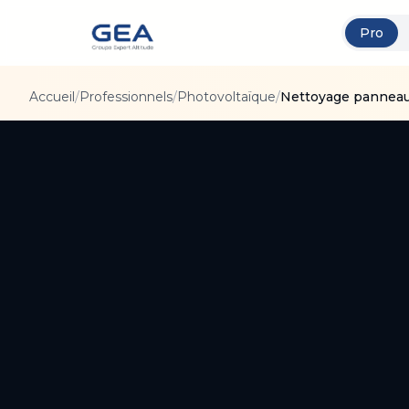
Pro
Accueil
/
Professionnels
/
Photovoltaïque
/
Nettoyage panneaux