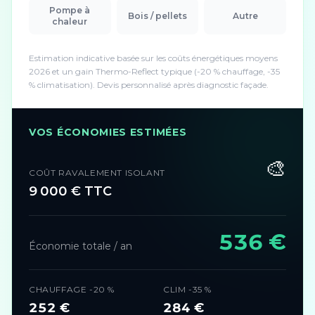
Pompe à
Bois / pellets
Autre
chaleur
Estimation indicative basée sur les coûts énergétiques moyens
2026 et un gain Thermo-Reflect typique (-20 % chauffage, -35
% climatisation). Devis personnalisé après diagnostic façade.
VOS ÉCONOMIES ESTIMÉES
🎨
COÛT RAVALEMENT ISOLANT
9 000
€ TTC
536
€
Économie totale / an
CHAUFFAGE -20 %
CLIM -35 %
252
€
284
€