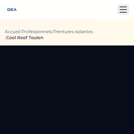
Accueil
/
Professionnels
/
Peintures isolantes
/
Cool Roof Toulon