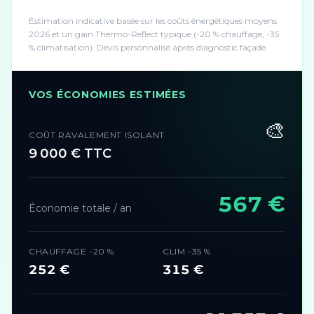
Estimation indicative basée sur les coûts énergétiques moyens
2026 et un gain Thermo-Reflect typique (-20 % chauffage, -35
% climatisation). Devis personnalisé après diagnostic façade.
VOS ÉCONOMIES ESTIMÉES
🎨
COÛT RAVALEMENT ISOLANT
9 000
€ TTC
567
€
Économie totale / an
CHAUFFAGE -20 %
CLIM -35 %
252
€
315
€