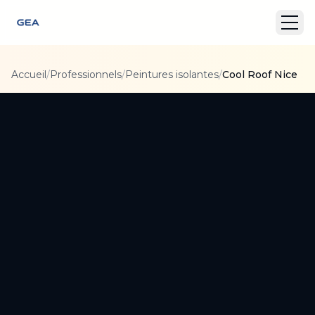
Accueil
/
Professionnels
/
Peintures isolantes
/
Cool Roof Nice