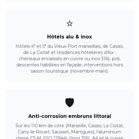
⭐
Hôtels alu & inox
Hôtels 4* et 5* du Vieux-Port marseillais, de Cassis,
de La Ciotat et résidences hôtelières d'Aix :
chéneaux encaissés en cuivre ou inox 316L poli,
descentes habillées en façade, interventions hors
saison touristique (novembre-mars).
🛡️
Anti-corrosion embruns littoral
Sur les 110 km de côte (Marseille, Cassis, La Ciotat,
Carry-le-Rouet, Sausset, Martigues), l'aluminium
classe C5-M (ISO 12944), l'inox 316L A4 et le cuivre