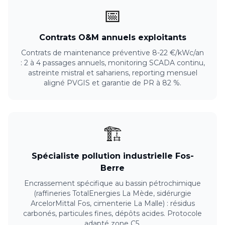
📅
Contrats O&M annuels exploitants
Contrats de maintenance préventive 8-22 €/kWc/an
: 2 à 4 passages annuels, monitoring SCADA continu,
astreinte mistral et sahariens, reporting mensuel
aligné PVGIS et garantie de PR à 82 %.
🏗️
Spécialiste pollution industrielle Fos-
Berre
Encrassement spécifique au bassin pétrochimique
(raffineries TotalEnergies La Mède, sidérurgie
ArcelorMittal Fos, cimenterie La Malle) : résidus
carbonés, particules fines, dépôts acides. Protocole
adapté zone C5.