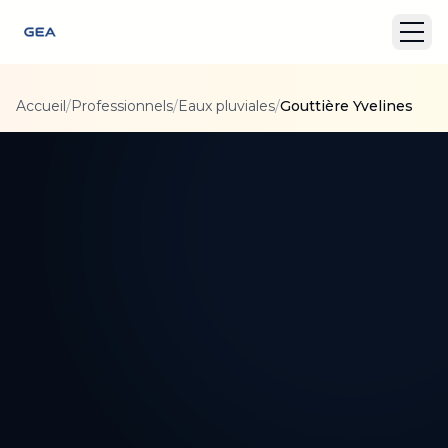
Accueil
/
Professionnels
/
Eaux pluviales
/
Gouttière Yvelines