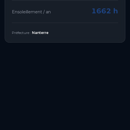
1662 h
Ensoleillement / an
Préfecture :
Nanterre