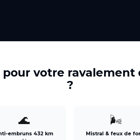
 pour votre
ravalement 
?
🌊
🌬️
nti-embruns 432 km
Mistral & feux de fo