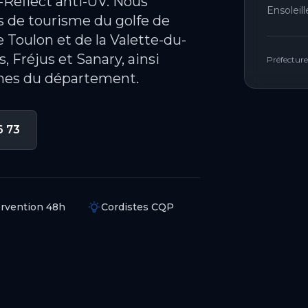
Reflect anti-UV. Nous
Ensoleil
s de tourisme du golfe de
 Toulon et de la Valette-du-
, Fréjus et Sanary, ainsi
Préfecture
nes du département.
6 73
ervention 48h
Cordistes CQP