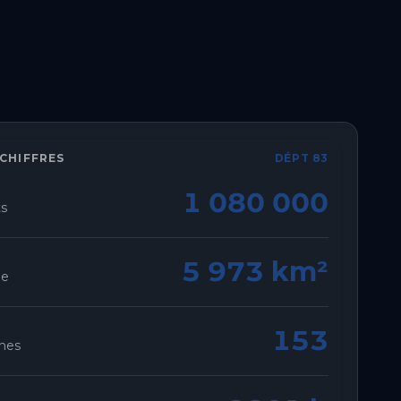
CHIFFRES
DÉPT 83
1 080 000
ts
5 973 km²
ie
153
nes