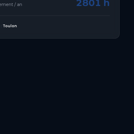
2801 h
lement / an
 :
Toulon