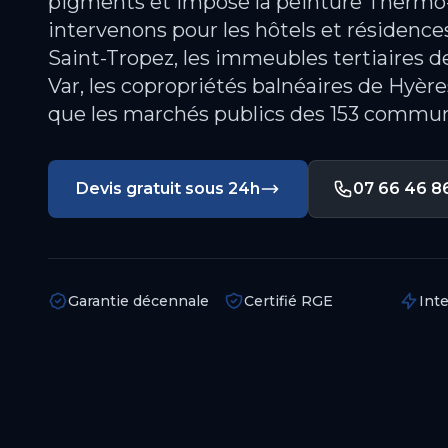
pigments et impose la peinture Thermo-
intervenons pour les hôtels et résidence
Saint-Tropez, les immeubles tertiaires de
Var, les copropriétés balnéaires de Hyères
que les marchés publics des 153 commu
Devis gratuit sous 24h
07 66 46 8
Garantie décennale
Certifié RGE
Int