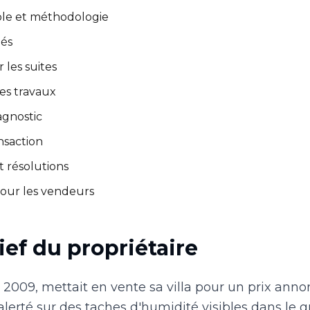
ocole et méthodologie
iés
 les suites
es travaux
agnostic
ansaction
t résolutions
pour les vendeurs
ief du propriétaire
s 2009, mettait en vente sa villa pour un prix ann
 alerté sur des taches d'humidité visibles dans le