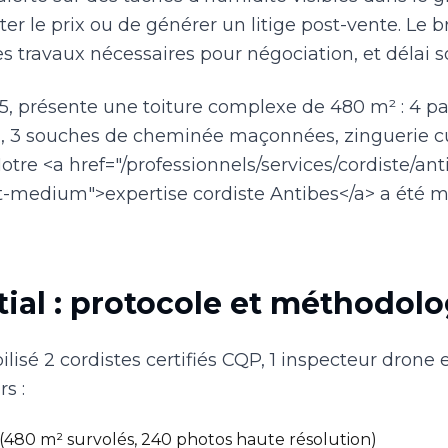
er le prix ou de générer un litige post-vente. Le br
 des travaux nécessaires pour négociation, et délai 
925, présente une toiture complexe de 480 m² : 4 p
n, 3 souches de cheminée maçonnées, zinguerie cu
tre <a href="/professionnels/services/cordiste/ant
t-medium">expertise cordiste Antibes</a> a été m
tial : protocole et méthodolo
lisé 2 cordistes certifiés CQP, 1 inspecteur drone 
s :
e (480 m² survolés, 240 photos haute résolution)