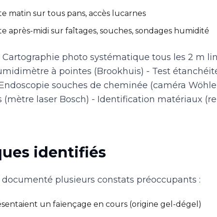
ste matin sur tous pans, accès lucarnes
ste après-midi sur faîtages, souches, sondages humidité
: - Cartographie photo systématique tous les 2 m l
midimètre à pointes (Brookhuis) - Test étanchéité
- Endoscopie souches de cheminée (caméra Wöhler
(mètre laser Bosch) - Identification matériaux (rel
ques identifiés
a documenté plusieurs constats préoccupants :
ésentaient un faïençage en cours (origine gel-dégel)