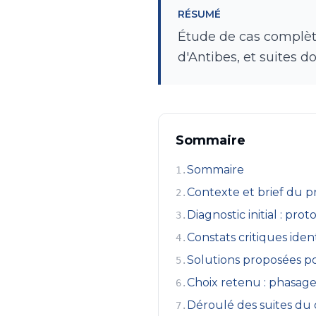
RÉSUMÉ
Étude de cas complète
d'Antibes, et suites d
Sommaire
Sommaire
1
.
Contexte et brief du p
2
.
Diagnostic initial : pr
3
.
Constats critiques ident
4
.
Solutions proposées po
5
.
Choix retenu : phasage
6
.
Déroulé des suites du 
7
.