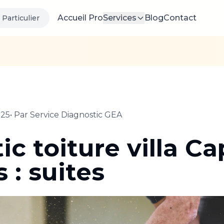
Accueil Pro
Services
Blog
Contact
Particulier
025
• Par
Service Diagnostic GEA
c toiture villa Ca
 : suites