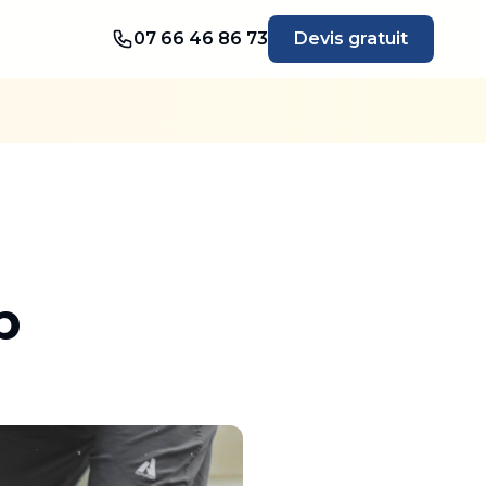
07 66 46 86 73
Devis gratuit
p