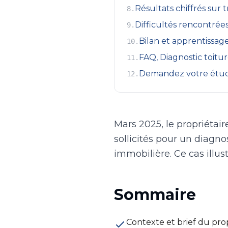
Résultats chiffrés sur 
8
.
Difficultés rencontrées
9
.
Bilan et apprentissag
10
.
FAQ, Diagnostic toitur
11
.
Demandez votre étud
12
.
Mars 2025, le propriétair
sollicités pour un diagno
immobilière. Ce cas illust
Sommaire
Contexte et brief du prop