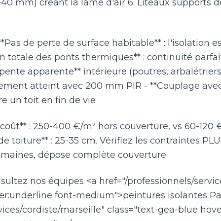
-40 mm) créant la lame d'air 6. Liteaux supports d
 **Pas de perte de surface habitable** : l'isolation 
 totale des ponts thermiques** : continuité parfait
pente apparente** intérieure (poutres, arbalétriers
ilement atteint avec 200 mm PIR - **Couplage avec 
re un toit en fin de vie
urcoût** : 250-400 €/m² hors couverture, vs 60-120 €
de toiture** : 25-35 cm. Vérifiez les contraintes PLU
 semaines, dépose complète couverture
sultez nos équipes <a href="/professionnels/service
er:underline font-medium">peintures isolantes Pa
vices/cordiste/marseille" class="text-gea-blue hove