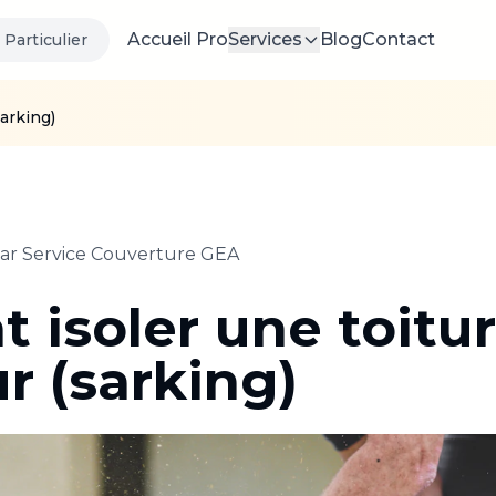
Accueil Pro
Services
Blog
Contact
Particulier
arking)
Par
Service Couverture GEA
isoler une toitur
ur (sarking)