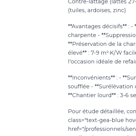
Contre-lattage (lattes 27
(tuiles, ardoises, zinc)
**Avantages décisifs** : -
charpente - **Suppression
**Préservation de la char
élevé** : 7-9 m²·K/W fac
l'occasion idéale de refai
**Inconvénients** : - **S
soufflée - **Surélévation 
**Chantier lourd** : 3-6
Pour étude détaillée, con
class="text-gea-blue hov
href="/professionnels/ser