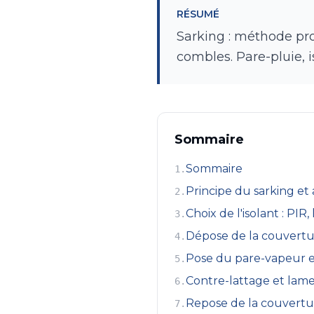
RÉSUMÉ
Sarking : méthode prof
combles. Pare-pluie, i
Sommaire
Sommaire
1
.
Principe du sarking et
2
.
Choix de l'isolant : PIR,
3
.
Dépose de la couvertu
4
.
Pose du pare-vapeur et
5
.
Contre-lattage et lame 
6
.
Repose de la couvertu
7
.