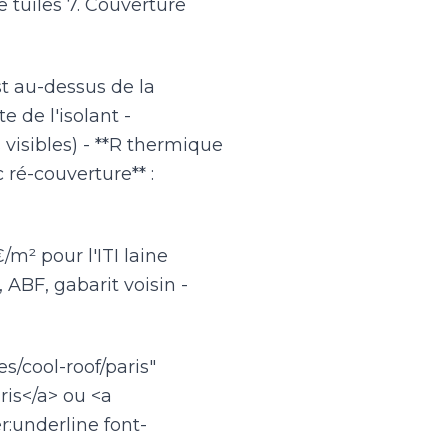
e tuiles 7. Couverture
est au-dessus de la
e de l'isolant -
 visibles) - **R thermique
ré-couverture** :
/m² pour l'ITI laine
, ABF, gabarit voisin -
s/cool-roof/paris"
ris</a> ou <a
r:underline font-