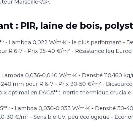
eur Marseille</a>.
ant : PIR, laine de bois, poly
** : - Lambda 0,022 W/m·K - le plus performant - D
r R 6-7 - Prix 25-40 €/m² - Résistance feu Eurocl
: - Lambda 0,036-0,040 W/m·K - Densité 110-160 kg/
0-240 mm pour R 6-7 - Prix 30-50 €/m² - Biosourc
oix optimal en PACA** : inertie thermique cruciale
S** : - Lambda 0,030-0,033 W/m·K - Densité 30-40
20-30 €/m² - Sensible UV, peu écologique - Écon