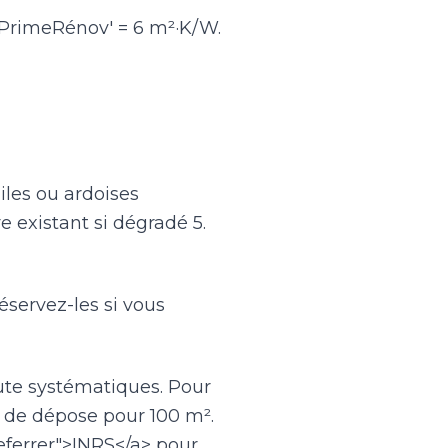
aPrimeRénov' = 6 m²·K/W.
iles ou ardoises
re existant si dégradé 5.
réservez-les si vous
ute systématiques. Pour
s de dépose pour 100 m².
referrer">INRS</a> pour