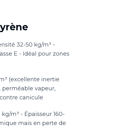
styrène
ensité 32-50 kg/m³ -
asse E - Idéal pour zones
m³ (excellente inertie
é, perméable vapeur,
 contre canicule
 kg/m³ - Épaisseur 160-
omique mais en perte de