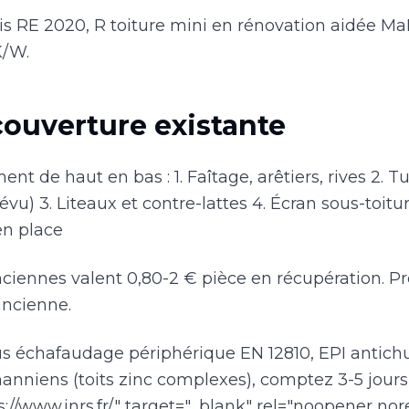
is RE 2020, R toiture mini en rénovation aidée M
K/W.
couverture existante
de haut en bas : 1. Faîtage, arêtiers, rives 2. Tu
évu) 3. Liteaux et contre-lattes 4. Écran sous-toitu
en place
l anciennes valent 0,80-2 € pièce en récupération. P
ancienne.
ous échafaudage périphérique EN 12810, EPI antich
anniens (toits zinc complexes), comptez 3-5 jour
s://www.inrs.fr/" target="_blank" rel="noopener no