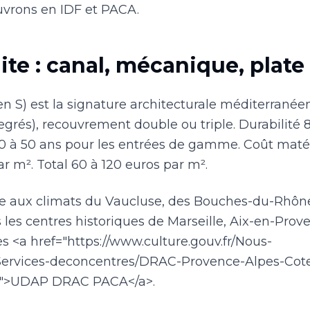
ouvrons en IDF et PACA.
uite : canal, mécanique, plate
 en S) est la signature architecturale méditerrané
 degrés), recouvrement double ou triple. Durabilité 
0 à 50 ans pour les entrées de gamme. Coût matér
r m². Total 60 à 120 euros par m².
e aux climats du Vaucluse, des Bouches-du-Rhône,
les centres historiques de Marseille, Aix-en-Prove
s <a href="https://www.culture.gouv.fr/Nous-
Services-deconcentres/DRAC-Provence-Alpes-Cote
er">UDAP DRAC PACA</a>.