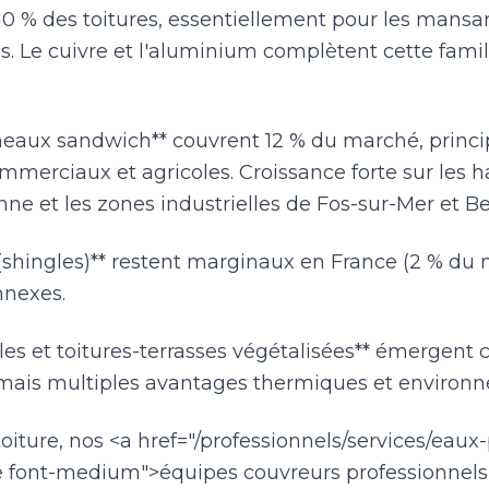
ur 10 % des toitures, essentiellement pour les mansa
. Le cuivre et l'aluminium complètent cette famil
nneaux sandwich** couvrent 12 % du marché, princi
mmerciaux et agricoles. Croissance forte sur les h
ne et les zones industrielles de Fos-sur-Mer et Be
shingles)** restent marginaux en France (2 % du m
nnexes.
les et toitures-terrasses végétalisées** émergent
 mais multiples avantages thermiques et environ
iture, nos <a href="/professionnels/services/eaux-p
e font-medium">équipes couvreurs professionnels<