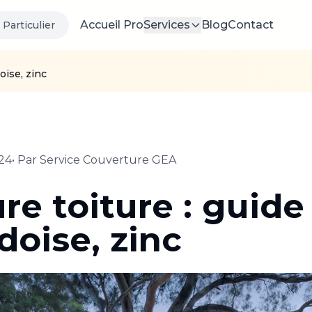
Accueil Pro
Services
Blog
Contact
Particulier
oise, zinc
24
• Par
Service Couverture GEA
re toiture : guid
rdoise, zinc