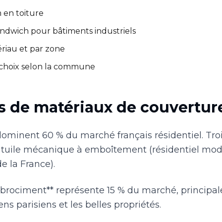
 en toiture
ndwich pour bâtiments industriels
riau et par zone
 choix selon la commune
es de matériaux de couvertur
 dominent 60 % du marché français résidentiel. Trois
 tuile mécanique à emboîtement (résidentiel moder
 la France).
 fibrociment** représente 15 % du marché, principa
parisiens et les belles propriétés.