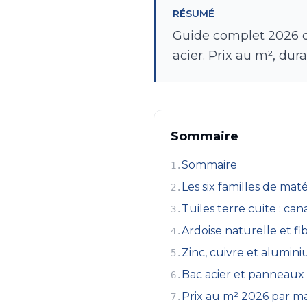
RÉSUMÉ
Guide complet 2026 de 
acier. Prix au m², dur
Sommaire
Sommaire
1
.
Les six familles de ma
2
.
Tuiles terre cuite : ca
3
.
Ardoise naturelle et fi
4
.
Zinc, cuivre et alumin
5
.
Bac acier et panneaux 
6
.
Prix au m² 2026 par ma
7
.