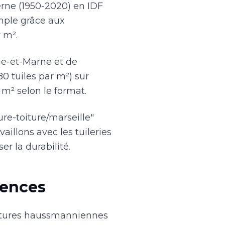
rne (1950-2020) en IDF
mple grâce aux
 m².
ine-et-Marne et de
80 tuiles par m²) sur
 m² selon le format.
ure-toiture/marseille"
illons avec les tuileries
 la durabilité.
rences
uvertures haussmanniennes