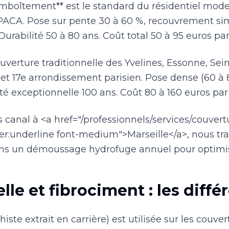
mboîtement** est le standard du résidentiel mode
PACA. Pose sur pente 30 à 60 %, recouvrement si
rabilité 50 à 80 ans. Coût total 50 à 95 euros par
 couverture traditionnelle des Yvelines, Essonne, Se
 et 17e arrondissement parisien. Pose dense (60 à 
té exceptionnelle 100 ans. Coût 80 à 160 euros par
es canal à <a href="/professionnels/services/couvert
r:underline font-medium">Marseille</a>, nous trava
ns un démoussage hydrofuge annuel pour optimiser
lle et fibrociment : les diffé
schiste extrait en carrière) est utilisée sur les co