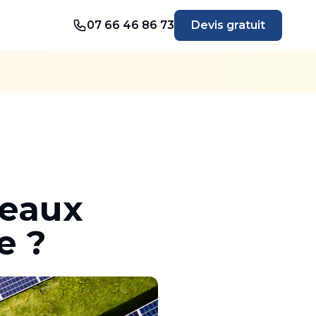
07 66 46 86 73
Devis gratuit
neaux
e ?