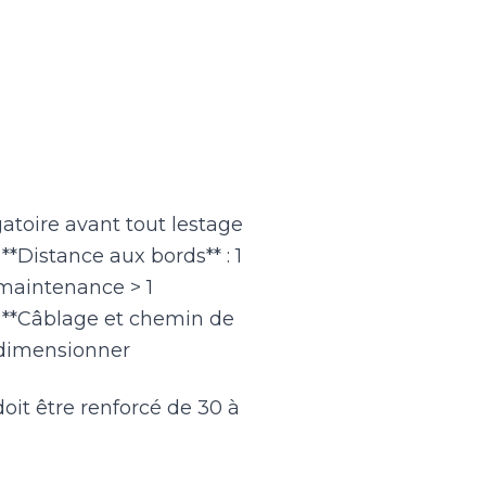
gatoire avant tout lestage
**Distance aux bords** : 1
i maintenance > 1
6. **Câblage et chemin de
à dimensionner
doit être renforcé de 30 à