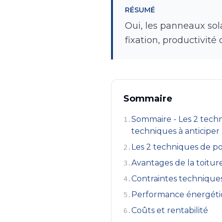
RÉSUMÉ
Oui, les panneaux sola
fixation, productivité 
Sommaire
Sommaire - Les 2 techn
1
.
techniques à anticiper
Les 2 techniques de p
2
.
Avantages de la toitur
3
.
Contraintes techniques
4
.
Performance énergét
5
.
Coûts et rentabilité
6
.