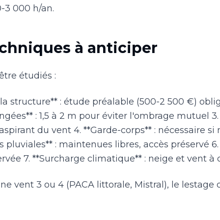
0-3 000 h/an.
echniques à anticiper
être étudiés :
 la structure** : étude préalable (500-2 500 €) obli
gées** : 1,5 à 2 m pour éviter l'ombrage mutuel 3. 
t aspirant du vent 4. **Garde-corps** : nécessaire s
s pluviales** : maintenues libres, accès préservé 
ervée 7. **Surcharge climatique** : neige et vent 
e vent 3 ou 4 (PACA littorale, Mistral), le lestage 