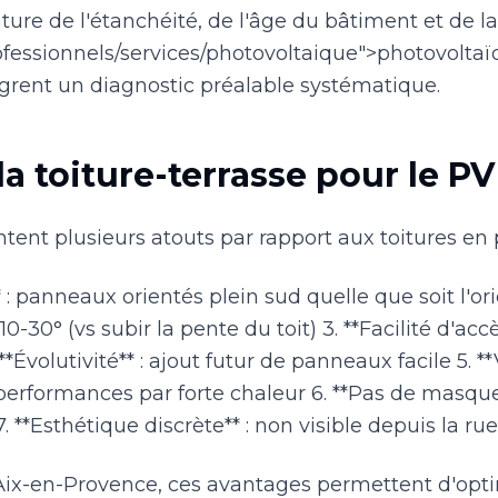
ture de l'étanchéité, de l'âge du bâtiment et de l
professionnels/services/photovoltaique">photovolta
ègrent un diagnostic préalable systématique.
a toiture-terrasse pour le PV
ntent plusieurs atouts par rapport aux toitures en 
** : panneaux orientés plein sud quelle que soit l'o
 10-30° (vs subir la pente du toit) 3. **Facilité d'a
**Évolutivité** : ajout futur de panneaux facile 5. **
performances par forte chaleur 6. **Pas de masqu
. **Esthétique discrète** : non visible depuis la rue
 Aix-en-Provence, ces avantages permettent d'opt