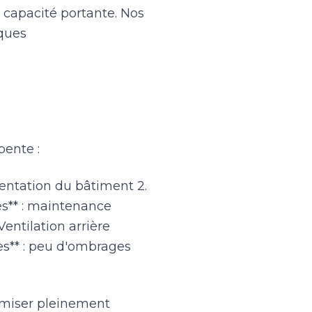
a capacité portante. Nos
ïques
pente :
rientation du bâtiment 2.
ccès** : maintenance
Ventilation arrière
es** : peu d'ombrages
imiser pleinement