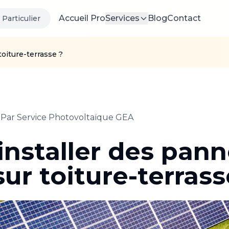
Accueil Pro
Services
Blog
Contact
Particulier
toiture-terrasse ?
• Par
Service Photovoltaïque GEA
installer des pan
sur toiture-terrass