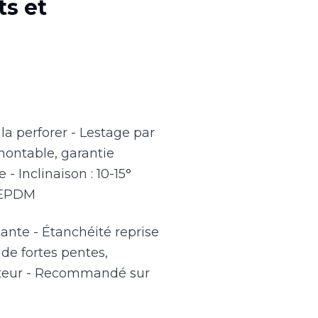
ts et
 la perforer - Lestage par
montable, garantie
 Inclinaison : 10-15°
u EPDM
rtante - Étanchéité reprise
 de fortes pentes,
llateur - Recommandé sur