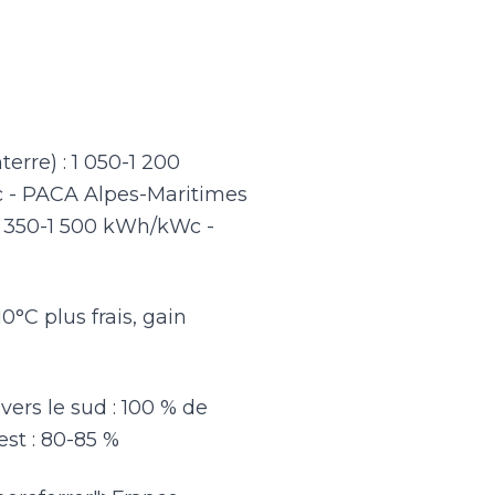
erre) : 1 050-1 200
c - PACA Alpes-Maritimes
 1 350-1 500 kWh/kWc -
0°C plus frais, gain
vers le sud : 100 % de
est : 80-85 %