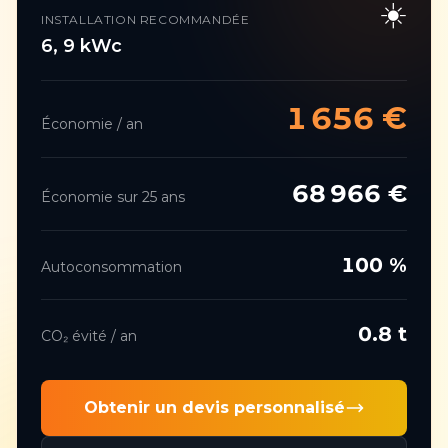
☀️
INSTALLATION RECOMMANDÉE
6
,
9
kWc
1 656
€
Économie / an
68 966
€
Économie sur 25 ans
100
%
Autoconsommation
0.8
t
CO₂ évité / an
Obtenir un devis personnalisé