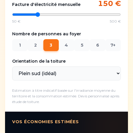
150
€
Facture d'électricité mensuelle
50 €
500 €
Nombre de personnes au foyer
1
2
3
4
5
6
7+
Orientation de la toiture
Estimation à titre indicatif basée sur l'irradiance moyenne du
territoire et la consommation estimée. Devis personnalisé après
étude de toiture.
VOS ÉCONOMIES ESTIMÉES