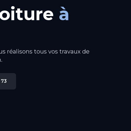
oiture
à
us réalisons tous vos travaux de
.
 73