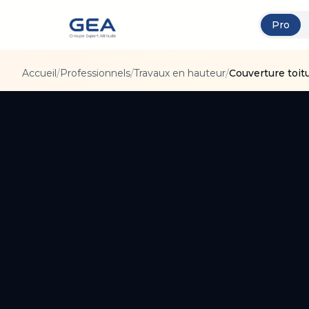
Pro
Accueil
/
Professionnels
/
Travaux en hauteur
/
Couverture toitu