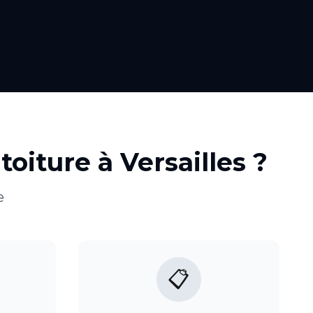
toiture
à
Versailles
?
e
📋